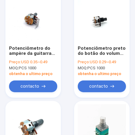
Potenciômetro do
Potenciômetro preto
ampère da guitarra
do botão do volume
do redutor 16mm
de 5000ohm 6 Pin
Preço:
USD 0.35~0.49
Preço:
USD 0.29~0.49
com interruptor de
Volume Control 0.2W
MOQ:
PCS 1000
MOQ:
PCS 1000
tecla 0.2W
obtenha o ultimo preço
obtenha o ultimo preço
contacto
contacto
Casa
Produtos
Quem Somos