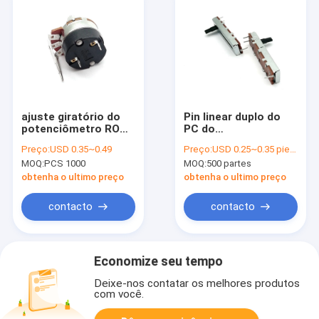
ajuste giratório do
Pin linear duplo do
potenciômetro ROHS
PC do
Bass Treble Pot Top
potenciômetro
Preço:
USD 0.35~0.49
Preço:
USD 0.25~0.35 piece
Finger do interruptor
30mm da corrediça
MOQ:
PCS 1000
MOQ:
500 partes
de 24mm
do ohm de 0.05W 10k
obtenha o ultimo preço
obtenha o ultimo preço
contacto
contacto
Economize seu tempo
Deixe-nos contatar os melhores produtos
com você.