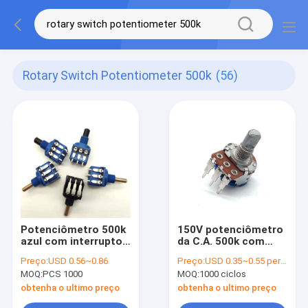
Rotary Switch Potentiometer 500k
(56)
Potenciômetro 500k
150V potenciômetro
azul com interruptor
da C.A. 500k com
10A para escurecer a
interruptor 15mm
Preço:
USD 0.56~0.86
Preço:
USD 0.35~0.55 per piece
iluminação
console do
MOQ:
PCS 1000
MOQ:
1000 ciclos
misturador de 3
posições
obtenha o ultimo preço
obtenha o ultimo preço