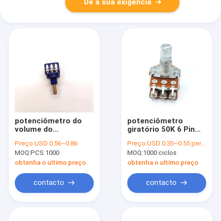
Dê a sua exigência
potenciômetro do
potenciômetro
volume do
giratório 50K 6 Pin
amplificador do filme
Volume Pot For
Preço:
USD 0.56~0.86
Preço:
USD 0.35~0.55 per piece
0.2W do carbono 10A
Humidifier de 16mm
MOQ:
PCS 1000
MOQ:
1000 ciclos
para a luz
B10K
obtenha o ultimo preço
obtenha o ultimo preço
contacto
contacto