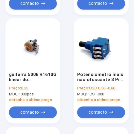
contacto
contacto
guitarra 500k R1610G
Potenciômetro mais
linear do
não ofuscante 3 Pin
potenciômetro
For Speed
Preço:
0.35
Preço:
USD 0.56~0.86
16mm do ohm 100k
Regulatiion do
MOQ:
1000pcs
MOQ:
PCS 1000
interruptor 0.2W
B100k do
obtenha o ultimo preço
obtenha o ultimo preço
potenciômetro de
DPDT
contacto
contacto