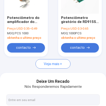
Fábrica
Controle de Qualidade
Potenciômetro do
Potenciômetro
amplificador do
giratório de RD915S
Fale Conosco
metal 0.2W com
9mm com o
Preço:
USD 0.35~0.49
Preço:
USD 0.3-0.65
interruptor 16mm
potenciômetro do
MOQ:
PCS 1000
MOQ:
1000PCS
para a caixa sadia
filme do carbono do
notícias
interruptor
obtenha o ultimo preço
obtenha o ultimo preço
Todos os casos
contacto
contacto
Veja mais
Potenciômetro do interruptor rotativo
Potenciômetro giratório
Deixe Um Recado
Nós Responderemos Rapidamente
Interruptor rotativo contínuo
Codificador giratório