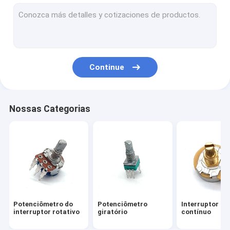
Interruptor de pé da guitarra
Potenciômetro da corrediça
Fader da corrediça
Continue
Potenciômetro motorizado
Interruptor de seletor da guitarra
Nossas Categorias
Codificador de eixo oco
Potenciômetros da guitarra elétrica
Potenciômetros do ajustador
Interruptor giratório do codificador
Potenciômetro do
Potenciômetro
Interruptor ro
Interruptor de corrediça elétrico
interruptor rotativo
giratório
contínuo