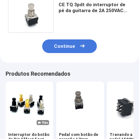
CE TQ 3pdt do interruptor de
pé da guitarra de 2A 250VAC
que trava o interruptor de pé
Continue
Produtos Recomendados
Interruptor do botão
Pedal com botão de
Travando a te