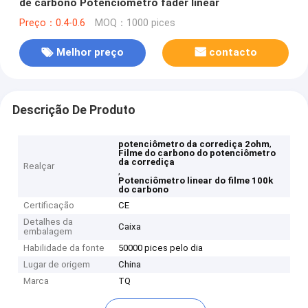
de carbono Potenciômetro fader linear
Preço：0.4-0.6
MOQ：1000 pices
Melhor preço
contacto
Descrição De Produto
,
potenciômetro da corrediça 2ohm
Filme do carbono do potenciômetro
da corrediça
Realçar
,
Potenciômetro linear do filme 100k
do carbono
Certificação
CE
Detalhes da
Caixa
embalagem
Habilidade da fonte
50000 pices pelo dia
Lugar de origem
China
Marca
TQ