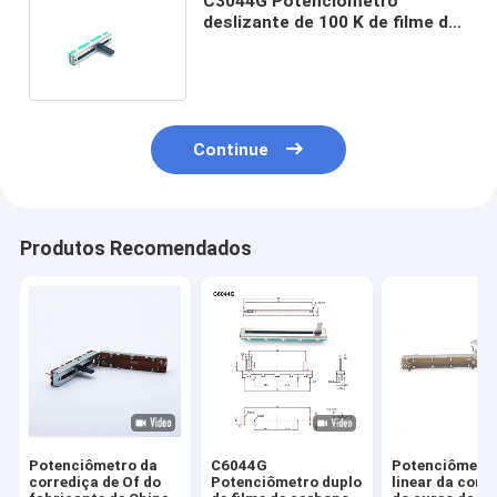
C3044G Potenciômetro
deslizante de 100 K de filme de
carbono Potenciômetro fader
linear
Continue
Produtos Recomendados
Potenciômetro da
C6044G
Potenciômetr
corrediça de Of do
Potenciômetro duplo
linear da corr