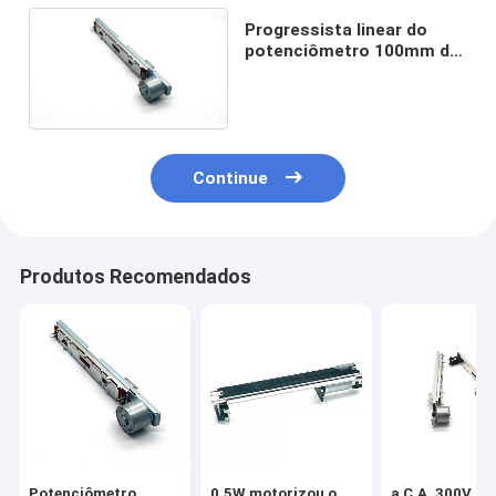
Progressista linear do
potenciômetro 100mm da
C.C. da corrediça dupla
10V de B10K
Continue
Produtos Recomendados
Potenciômetro
0.5W motorizou o
a C.A. 300V