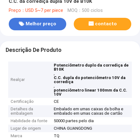
C.C. da corrediça dupla 10V de B10K
Preço：USD 5~7 per piece
MOQ：500 ciclos
Melhor preço
contacto
Descrição De Produto
Potenciômetro duplo da corrediça de
B10K
,
C.C. dupla do potenciômetro 10V da
Realçar
corrediça
,
potenciômetro linear 100mm da C.C.
10V
Certificação
CE
Detalhes da
Embalado em umas caixas da bolha e
embalagem
embalado em umas caixas de cartão
Habilidade da fonte
50000 partes pelo dia
Lugar de origem
CHINA GUANGDONG
Marca
TQ