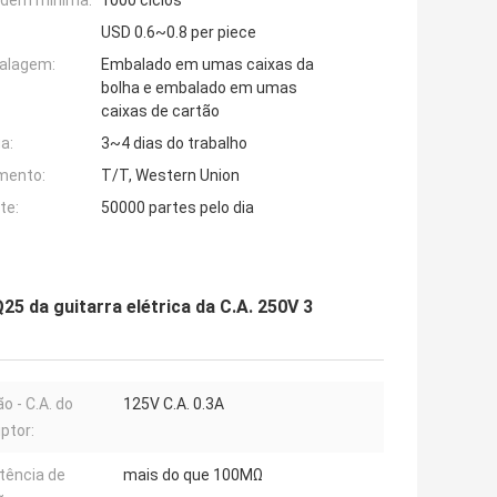
rdem mínima:
1000 ciclos
USD 0.6~0.8 per piece
alagem:
Embalado em umas caixas da
bolha e embalado em umas
caixas de cartão
a:
3~4 dias do trabalho
mento:
T/T, Western Union
te:
50000 partes pelo dia
25 da guitarra elétrica da C.A. 250V 3
o - C.A. do
125V C.A. 0.3A
uptor:
tência de
mais do que 100MΩ