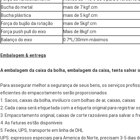
Bucha do metal
mais de 7 kgf.cm
Bucha plástica
mais de 5 kgf.cm
Força do bujão da rotação
mais de 5kgf.cm
Força push pull do eixo
Mais de 8kgf.cm
Balanço do eixo
0.7*L/30mm máximos
Embalagem & entrega
A embalagem da caixa da bolha, embalagem da caixa, tenta salvar o
Para assegurar melhor a segurança de seus bens, os serviços profiss
eficientes do empacotamento serão proporcionados.
1. Sacos, caixas da bolha, invólucro com bolhas de ar, caixas, caixas
2. Cada caixa será etiquetada com a etiqueta original para registrar o
3. Empacotamento original, caixas de corte razoáveis para salvar o fr
4. As faturas estão disponíveis
5. Fedex, UPS, transporte em linha de DHL
UPS: expressos especiais para America do Norte, precisam 3-5 dias d