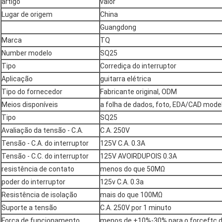
artigo
valor
Lugar de origem
China
Guangdong
Marca
TQ
Number modelo
SQ25
Tipo
Corrediça do interruptor
Aplicação
guitarra elétrica
Tipo do fornecedor
Fabricante original, ODM
Meios disponíveis
a folha de dados, foto, EDA/CAD mode
Tipo
SQ25
Avaliação da tensão - C.A.
C.A. 250V
Tensão - C.A. do interruptor
125V C.A. 0.3A
Tensão - C.C. do interruptor
125V AVOIRDUPOIS 0.3A
resistência de contato
menos do que 50MΩ
poder do interruptor
125v C.A. 0.3a
Resistência de isolação
mais do que 100MΩ
Suporte a tensão
C.A. 250V por 1 minuto
Força de funcionamento
menos de +10%-30% para o forceftc d