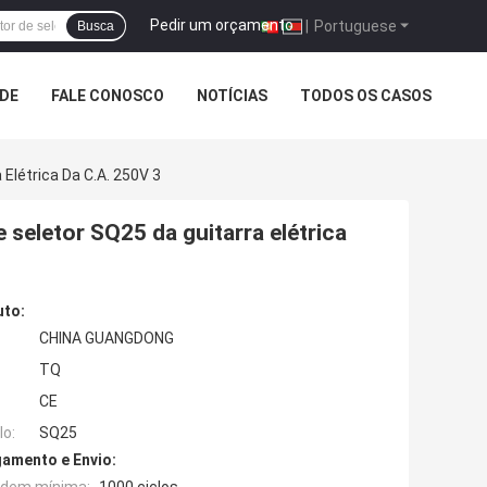
Pedir um orçamento
|
Portuguese
Busca
ADE
FALE CONOSCO
NOTÍCIAS
TODOS OS CASOS
 Elétrica Da C.A. 250V 3
e seletor SQ25 da guitarra elétrica
uto:
CHINA GUANGDONG
TQ
CE
o:
SQ25
amento e Envio: