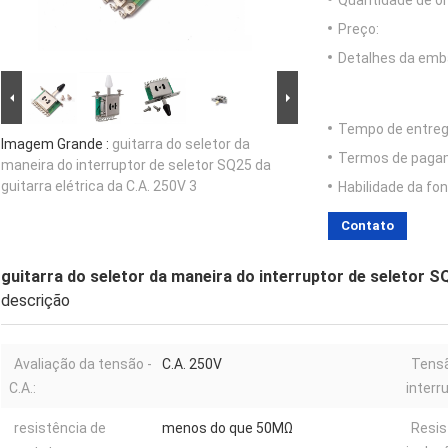
Quantidade de o
Preço:
Detalhes da emb
Tempo de entreg
Imagem Grande :
guitarra do seletor da
Termos de paga
maneira do interruptor de seletor SQ25 da
guitarra elétrica da C.A. 250V 3
Habilidade da fon
Contato
guitarra do seletor da maneira do interruptor de seletor SQ
descrição
Avaliação da tensão -
C.A. 250V
Tensã
C.A.:
interr
resistência de
menos do que 50MΩ
Resis