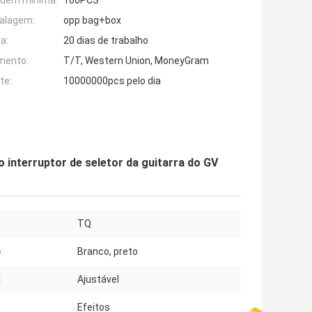
rdem mínima:
100PCS
alagem:
opp bag+box
a:
20 dias de trabalho
mento:
T/T, Western Union, MoneyGram
te:
10000000pcs pelo dia
o interruptor de seletor da guitarra do GV
TQ
:
Branco, preto
:
Ajustável
Efeitos