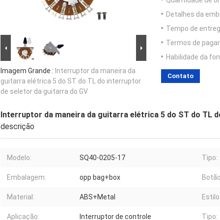
Quantidade de o
Detalhes da emb
Tempo de entreg
Termos de paga
Habilidade da fon
Imagem Grande :
Interruptor da maneira da
Contato
guitarra elétrica 5 do ST do TL do interruptor
de seletor da guitarra do GV
Interruptor da maneira da guitarra elétrica 5 do ST do TL d
descrição
Modelo:
SQ40-0205-17
Tipo:
Embalagem:
opp bag+box
Botão
Material:
ABS+Metal
Estilo
Aplicação:
Interruptor de controle
Tipo: