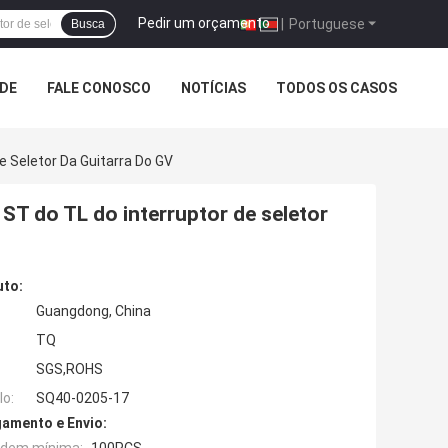
Pedir um orçamento
|
Portuguese
Busca
ADE
FALE CONOSCO
NOTÍCIAS
TODOS OS CASOS
De Seletor Da Guitarra Do GV
o ST do TL do interruptor de seletor
uto:
Guangdong, China
TQ
SGS,ROHS
o:
SQ40-0205-17
amento e Envio: