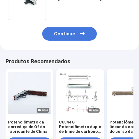
para console de som fone de
ouvido e microfone
Continue
Produtos Recomendados
Potenciômetro da
C6044G
Potenciômetr
corrediça de Of do
Potenciômetro duplo
linear da corr
fabricante de China
de filme de carbono
do curso da b
com o
Slide Potenciômetro
qualidade 45