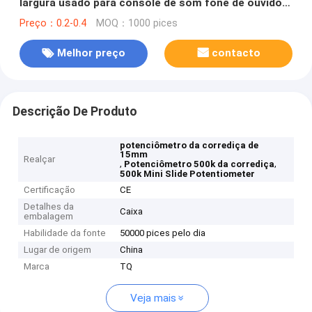
largura usado para console de som fone de ouvido e
microfone
Preço：0.2-0.4
MOQ：1000 pices
Melhor preço
contacto
Descrição De Produto
potenciômetro da corrediça de
15mm
Realçar
,
,
Potenciômetro 500k da corrediça
500k Mini Slide Potentiometer
Certificação
CE
Detalhes da
Caixa
embalagem
Habilidade da fonte
50000 pices pelo dia
Lugar de origem
China
Marca
TQ
Veja mais