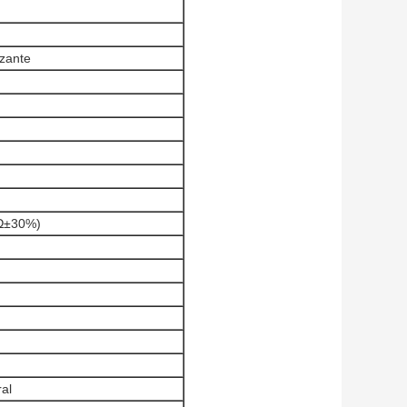
izante
Ω±30%)
ral