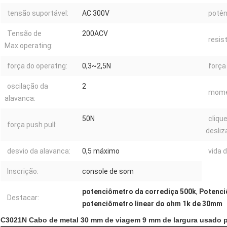
tensão suportável:
AC 300V
potên
Tensão de
200ACV
resis
Max.operating:
força do operatng:
0,3~2,5N
força 
oscilação da
2
momen
alavanca:
50N
cliqu
força push pull:
desliz
desvio da alavanca:
0,5 máximo
vida 
Inscrição:
console de som
potenciômetro da corrediça 500k
,
Potenci
Destacar:
potenciômetro linear do ohm 1k de 30mm
C3021N Cabo de metal 30 mm de viagem 9 mm de largura usado p