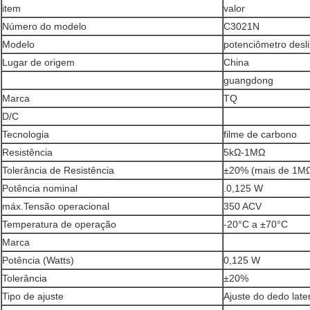
item
valor
Número do modelo
C3021N
Modelo
potenciômetro desl
Lugar de origem
China
guangdong
Marca
TQ
D/C
Tecnologia
filme de carbono
Resistência
5kΩ-1MΩ
Tolerância de Resistência
±20% (mais de 1M
Potência nominal
.0,125 W
máx.Tensão operacional
350 ACV
Temperatura de operação
-20°C a ±70°C
Marca
Potência (Watts)
0,125 W
Tolerância
±20%
Tipo de ajuste
Ajuste do dedo late