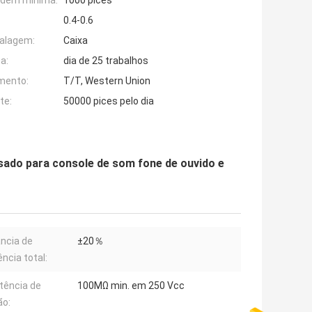
rdem mínima:
1000 pices
0.4-0.6
alagem:
Caixa
a:
dia de 25 trabalhos
mento:
T/T, Western Union
te:
50000 pices pelo dia
ado para console de som fone de ouvido e
ância de
±20％
ência total:
tência de
100MΩ min. em 250 Vcc
ão: