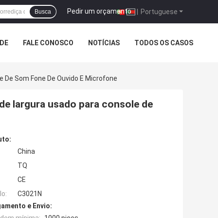
Pedir um orçamento
|
Portuguese
Busca
ADE
FALE CONOSCO
NOTÍCIAS
TODOS OS CASOS
e De Som Fone De Ouvido E Microfone
e largura usado para console de
uto:
China
TQ
CE
o:
C3021N
amento e Envio: