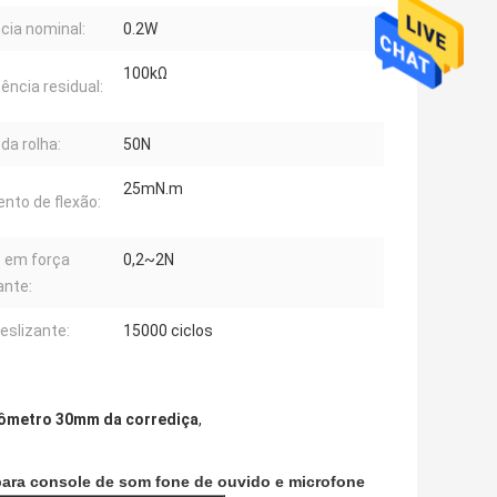
cia nominal:
0.2W
100kΩ
tência residual:
da rolha:
50N
25mN.m
to de flexão:
e em força
0,2~2N
ante:
deslizante:
15000 ciclos
ômetro 30mm da corrediça
,
ara console de som fone de ouvido e microfone