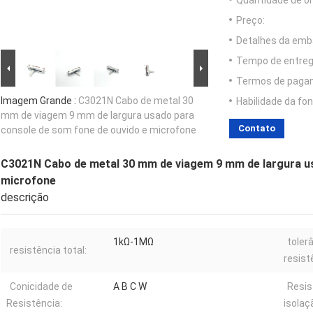
Quantidade de o
Preço:
Detalhes da emb
Tempo de entreg
Termos de paga
Imagem Grande :
C3021N Cabo de metal 30
Habilidade da fon
mm de viagem 9 mm de largura usado para
Contato
console de som fone de ouvido e microfone
C3021N Cabo de metal 30 mm de viagem 9 mm de largura us
microfone
descrição
1kΩ-1MΩ
toler
resistência total:
resist
Conicidade de
A B C W
Resis
Resistência:
isolaç