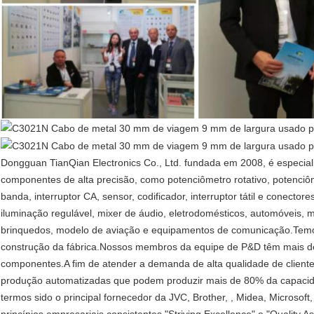
Dongguan TianQian Electronics Co., Ltd. fundada em 2008, é especia
componentes de alta precisão, como potenciômetro rotativo, potenciôme
banda, interruptor CA, sensor, codificador, interruptor tátil e conect
iluminação regulável, mixer de áudio, eletrodomésticos, automóveis, 
brinquedos, modelo de aviação e equipamentos de comunicação.Tem
construção da fábrica.Nossos membros da equipe de P&D têm mais de 
componentes.A fim de atender a demanda de alta qualidade de clien
produção automatizadas que podem produzir mais de 80% da capacid
termos sido o principal fornecedor da JVC, Brother, , Midea, Microsof
princípios empresariais consistentes "Striving Excellence" e "Qualit