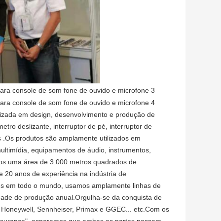
lizada em design, desenvolvimento e produção de
tro deslizante, interruptor de pé, interruptor de
ores .Os produtos são amplamente utilizados em
multimídia, equipamentos de áudio, instrumentos,
os uma área de 3.000 metros quadrados de
20 anos de experiência na indústria de
tes em todo o mundo, usamos amplamente linhas de
ade de produção anual.Orgulha-se da conquista de
t, Honeywell, Sennheiser, Primax e GGEC... etc.Com os
y Assurance", esperamos que ambas as partes possam