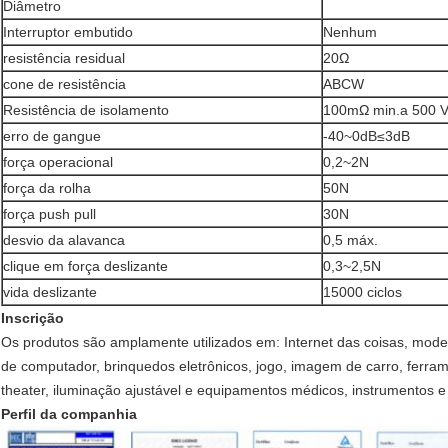
Diâmetro
Interruptor embutido
Nenhum
resistência residual
20Ω
cone de resistência
ABCW
Resistência de isolamento
100mΩ min.a 500 
erro de gangue
-40~0dB≤3dB
força operacional
0,2~2N
força da rolha
50N
força push pull
30N
desvio da alavanca
0,5 máx.
clique em força deslizante
0,3~2,5N
vida deslizante
15000 ciclos
Inscrição
Os produtos são amplamente utilizados em: Internet das coisas, mod
de computador, brinquedos eletrônicos, jogo, imagem de carro, ferrame
theater, iluminação ajustável e equipamentos médicos, instrumentos 
Perfil da companhia